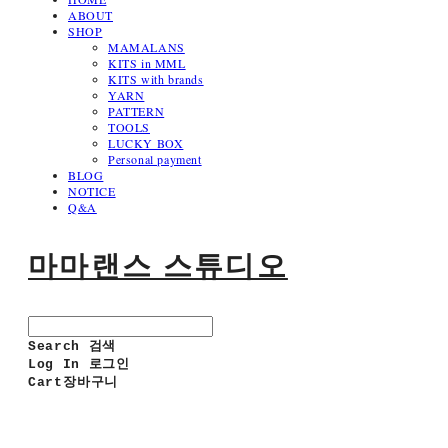
ABOUT
SHOP
MAMALANS
KITS in MML
KITS with brands
YARN
PATTERN
TOOLS
LUCKY BOX
Personal payment
BLOG
NOTICE
Q&A
마마랜스 스튜디오
Search
검색
Log In
로그인
Cart
장바구니