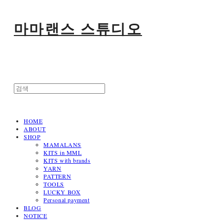
마마랜스 스튜디오
HOME
ABOUT
SHOP
MAMALANS
KITS in MML
KITS with brands
YARN
PATTERN
TOOLS
LUCKY BOX
Personal payment
BLOG
NOTICE