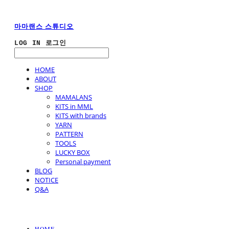
마마랜스 스튜디오
LOG IN
로그인
HOME
ABOUT
SHOP
MAMALANS
KITS in MML
KITS with brands
YARN
PATTERN
TOOLS
LUCKY BOX
Personal payment
BLOG
NOTICE
Q&A
HOME