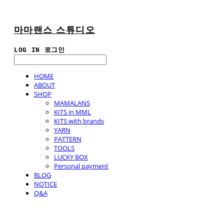
마마랜스 스튜디오
LOG IN
로그인
HOME
ABOUT
SHOP
MAMALANS
KITS in MML
KITS with brands
YARN
PATTERN
TOOLS
LUCKY BOX
Personal payment
BLOG
NOTICE
Q&A