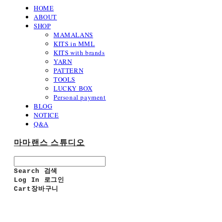
HOME
ABOUT
SHOP
MAMALANS
KITS in MML
KITS with brands
YARN
PATTERN
TOOLS
LUCKY BOX
Personal payment
BLOG
NOTICE
Q&A
마마랜스 스튜디오
Search
검색
Log In
로그인
Cart
장바구니